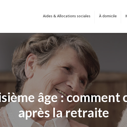
Aides & Allocations sociales
À domicile
oisième âge : comment
après la retraite