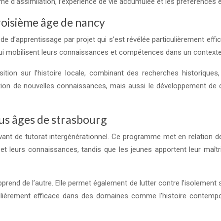
thme d’assimilation, l’expérience de vie accumulée et les préférences 
troisième âge de nancy
 d’apprentissage par projet qui s’est révélée particulièrement effi
 qui mobilisent leurs connaissances et compétences dans un contexte
ition sur l’histoire locale, combinant des recherches historique
ion de nouvelles connaissances, mais aussi le développement de c
ous âges de strasbourg
ant de tutorat intergénérationnel. Ce programme met en relation des
ce et leurs connaissances, tandis que les jeunes apportent leur ma
rend de l’autre. Elle permet également de lutter contre l’isolement 
ticulièrement efficace dans des domaines comme l’histoire contem