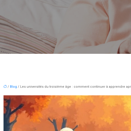
/
Blog
/ Les universités du troisième âge : comment continuer à apprendre après