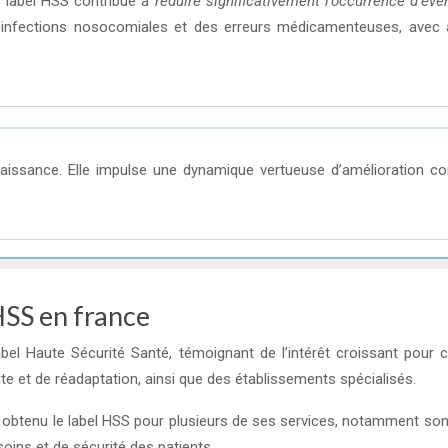
le label HSS contribue à
réduire significativement l’occurrence d’é
 infections nosocomiales et des erreurs médicamenteuses, avec à
aissance. Elle impulse une dynamique vertueuse d’amélioration co
HSS en france
 Haute Sécurité Santé, témoignant de l’intérêt croissant pour cet
ite et de réadaptation, ainsi que des établissements spécialisés.
a obtenu le label HSS pour plusieurs de ses services, notamment son 
soins et de sécurité des patients.