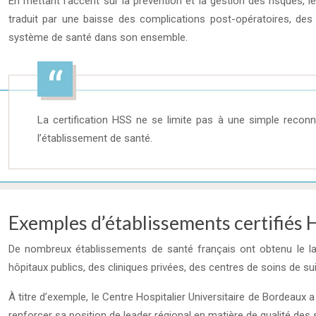
En mettant l’accent sur la prévention et la gestion des risques, 
traduit par une baisse des complications post-opératoires, des
système de santé dans son ensemble.
La certification HSS ne se limite pas à une simple reconn
l’établissement de santé.
Exemples d’établissements certifiés 
De nombreux établissements de santé français ont obtenu le label
hôpitaux publics, des cliniques privées, des centres de soins de su
À titre d’exemple, le Centre Hospitalier Universitaire de Bordeaux 
renforcer sa position de leader régional en matière de qualité des 