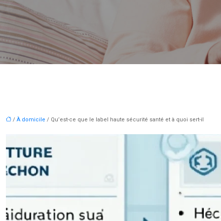
/
À domicile
/ Qu’est-ce que le label haute sécurité santé et à quoi sert-il