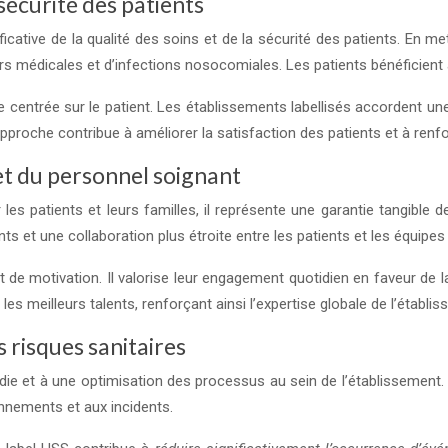
 sécurité des patients
ficative de la qualité des soins et de la sécurité des patients. En me
s médicales et d’infections nosocomiales. Les patients bénéficient ai
entrée sur le patient. Les établissements labellisés accordent une at
approche contribue à améliorer la satisfaction des patients et à renf
et du personnel soignant
s patients et leurs familles, il représente une garantie tangible de
s et une collaboration plus étroite entre les patients et les équipes
 de motivation. Il valorise leur engagement quotidien en faveur de la 
r les meilleurs talents, renforçant ainsi l’expertise globale de l’établi
 risques sanitaires
e et à une optimisation des processus au sein de l’établissement. C
onnements et aux incidents.